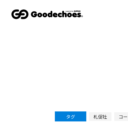
タグ
札促社
コー
LPサイト