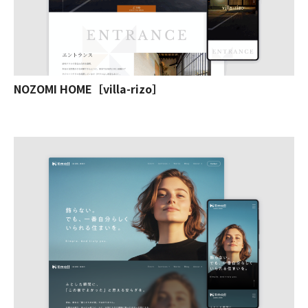
NOZOMI HOME［villa-rizo］