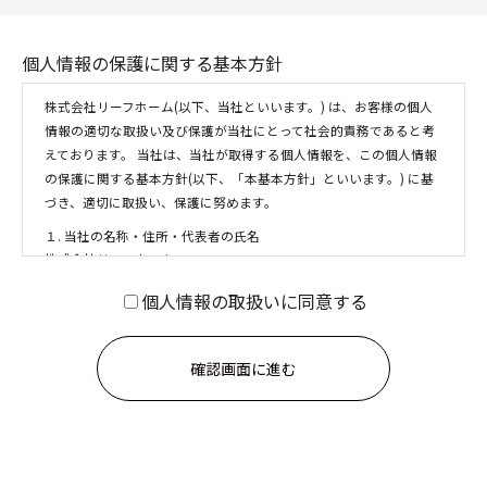
個人情報の保護に関する基本方針
株式会社リーフホーム(以下、当社といいます。) は、お客様の個人
情報の適切な取扱い及び保護が当社にとって社会的責務であると考
えております。 当社は、当社が取得する個人情報を、この個人情報
の保護に関する基本方針(以下、「本基本方針」といいます。) に基
づき、適切に取扱い、保護に努めます。
１. 当社の名称・住所・代表者の氏名
株式会社リーフホーム
〒664-0874 兵庫県伊丹市山田5丁目8-21
個人情報の取扱いに同意する
代表取締役社長 矢嶋 徹也
２. 個人情報の取得
当社は、お客様ご本人の個人情報について、利用目的の達成に必要
な範囲内で適法かつ適正な手段により取得します。
３. 個人情報の利用目的
(1) 取得した個人情報について次の利用目的の達成に必要な範囲内で
利用します。
① お客様に対し、当社が取り扱う住宅関連商品等や当社のサービス